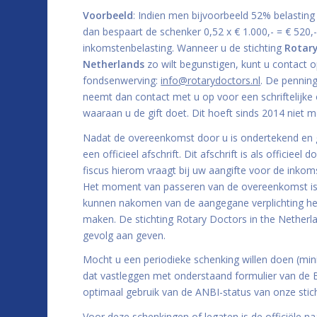
Voorbeeld
: Indien men bijvoorbeeld 52% belasting 
dan bespaart de schenker 0,52 x € 1.000,- = € 520,
inkomstenbelasting. Wanneer u de stichting
Rotary
Netherlands
zo wilt begunstigen, kunt u contact
fondsenwerving:
info@rotarydoctors.nl
. De pennin
neemt dan contact met u op voor een schriftelij
waaraan u de gift doet. Dit hoeft sinds 2014 niet m
Nadat de overeenkomst door u is ondertekend en 
een officieel afschrift. Dit afschrift is als officiee
fiscus hierom vraagt bij uw aangifte voor de inkom
Het moment van passeren van de overeenkomst is b
kunnen nakomen van de aangegane verplichting heef
maken. De stichting Rotary Doctors in the Netherla
gevolg aan geven.
Mocht u een periodieke schenking willen doen (minim
dat vastleggen met onderstaand formulier van de B
optimaal gebruik van de ANBI-status van onze stich
Voor deze schenkingen of legaten is de officiële n