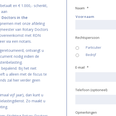
betaalt en € 1.000,- schenkt,
Naam
*
- aan
Voornaam
 Doctors in the
 opnemen met onze afdeling
gmeester van Rotary Doctors
ke overeenkomst met RDN
Rechtspersoon
eer via een notaris.
Particulier
geretourneerd, ontvangt u
Bedrijf
l document nodig indien de
stenbelasting.
E-mail
*
epalend. Bij het niet
t u alleen met de fiscus te
nds zal hier verder geen
Telefoon (optioneel)
aal vijf jaar), dan kunt u
elastingdienst. Zo maakt u
ting.
Opmerkingen
aam: Stichting Rotary Doctors