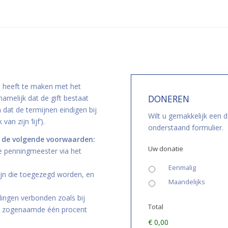
te heeft te maken met het
DONEREN
amelijk dat de gift bestaat
 dat de termijnen eindigen bij
Wilt u gemakkelijk een 
an zijn ‘lijf’).
onderstaand formulier.
an de volgende voorwaarden:
Uw donatie
de penningmeester via het
Eenmalig
ijn die toegezegd worden, en
Maandelijks
ingen verbonden zoals bij
Total
n
zogenaamde één procent
€ 0,00