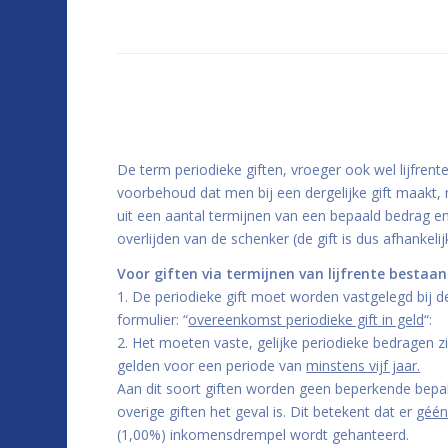
De term periodieke giften, vroeger ook wel lijfren
voorbehoud dat men bij een dergelijke gift maakt, n
uit een aantal termijnen van een bepaald bedrag en
overlijden van de schenker (de gift is dus afhankelijk v
Voor giften via termijnen van lijfrente besta
1. De periodieke gift moet worden vastgelegd bij 
formulier: “
overeenkomst periodieke gift in geld
“:
2. Het moeten vaste, gelijke periodieke bedragen z
gelden voor een periode van
minstens vijf jaar.
Aan dit soort giften worden geen beperkende bepal
overige giften het geval is. Dit betekent dat er
géé
(1,00%) inkomensdrempel wordt gehanteerd.