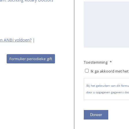
n ANBI voldoen?
|
Formulier periodieke gift
Toestemming
*
Ik ga akkoord met het
Bij het gebruiken van dit form
door u opgegeven gegevens doo
Doneer